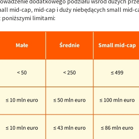
rowadzenie dodatkowego podziału wśród dużych prze
mall mid-cap, mid-cap i duży niebędących small mid-ca
 poniższymi limitami: