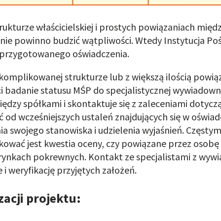
kturze właścicielskiej i prostych powiązaniach międ
ie powinno budzić wątpliwości. Wtedy Instytucja Poś
 przygotowanego oświadczenia.
omplikowanej strukturze lub z większą ilością powią
eci badanie statusu MŚP do specjalistycznej wywiadow
między spółkami i skontaktuje się z zaleceniami doty
od wcześniejszych ustaleń znajdujących się w oświa
a swojego stanowiska i udzielenia wyjaśnień. Częst
fikować jest kwestia oceny, czy powiązane przez oso
rynkach pokrewnych. Kontakt ze specjalistami z wyw
i weryfikację przyjętych założeń.
acji projektu: