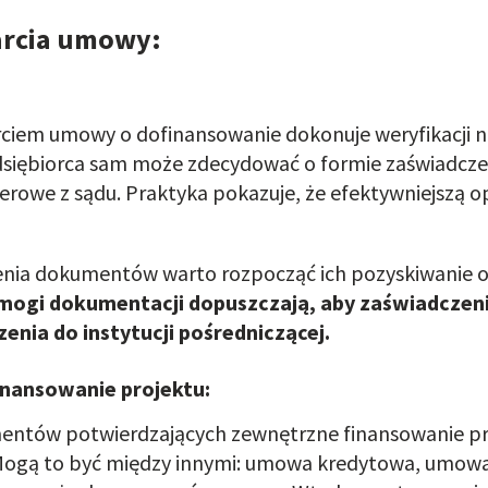
arcia umowy:
rciem umowy o dofinansowanie dokonuje weryfikacji ni
dsiębiorca sam może zdecydować o formie zaświadczen
erowe z sądu. Praktyka pokazuje, że efektywniejszą op
żenia dokumentów warto rozpocząć ich pozyskiwanie 
ogi dokumentacji dopuszczają, aby zaświadczeni
enia do instytucji pośredniczącej.
inansowanie projektu:
tów potwierdzających zewnętrzne finansowanie proj
 Mogą to być między innymi: umowa kredytowa, umow