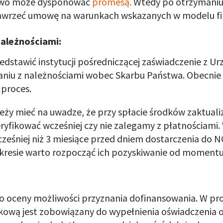
rstwo może dysponować
promesą.
Wtedy po otrzymaniu 
zawrzeć umowę na warunkach wskazanych w modelu 
należnościami:
dstawić instytucji pośredniczącej zaświadczenie z U
aniu z należnościami wobec Skarbu Państwa. Obecnie
 proces.
eży mieć na uwadze, że przy spłacie środków zaktua
weryfikować wcześniej czy nie zalegamy z płatnościami
ześniej niż 3 miesiące przed dniem dostarczenia do NC
resie warto rozpocząć ich pozyskiwanie od momentu 
o oceny możliwości przyznania dofinansowania. W pr
ową jest zobowiązany do wypełnienia oświadczenia o 