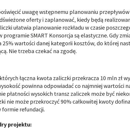
poświęcić uwagę wstępnemu planowaniu przepływów w 
odświeżone oferty
i
zaplanować,
kiedy będą realizowa
liczki ułatwia planowanie rozkładu w czasie poszczegól
 programie SMART Konsorcja są elastyczne. Gdy zmi
 25% wartości danej kategorii kosztów, do której nast
cą. Nie trzeba czekać na zgodę.
w których łączna kwota zaliczki przekracza 10 mln zł 
sokość powinna odpowiadać co najmniej wartości najw
płatności wysokich transz zaliczek może być niekor
zki nie może przekroczyć 90% całkowitej kwoty dofin
formie refundacji.
ry projektu: