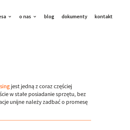
esa
o nas
blog
dokumenty
kontakt
asing
jest jedną z coraz częściej
cie w stałe posiadanie sprzętu, bez
acje unijne należy zadbać o promesę