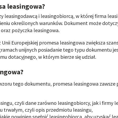
sa leasingowa?
leasingodawcą i leasingobiorcą, w której firma leas
łnieniu określonych warunków. Dokument może dotyczyć
y oraz pożyczka leasingowa.
z Unii Europejskiej promesa leasingowa zwiększa szan
gramach unijnych posiadanie tego typu dokumentu je
 dotacyjnego, w którym bierze się udział.
ingowa?
 wzoru tego dokumentu, promesa leasingowa zawsze 
ingu, czyli dane zarówno leasingobiorcy, jak i firmy l
 trwałym, czyli opis przedmiotu leasingu,
kie powinien spełnić leasingobiorca, aby uzyskać lea