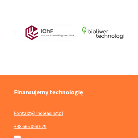
Finansujemy technologię
kontakt@rndleasing.pl
+48 666 098 679