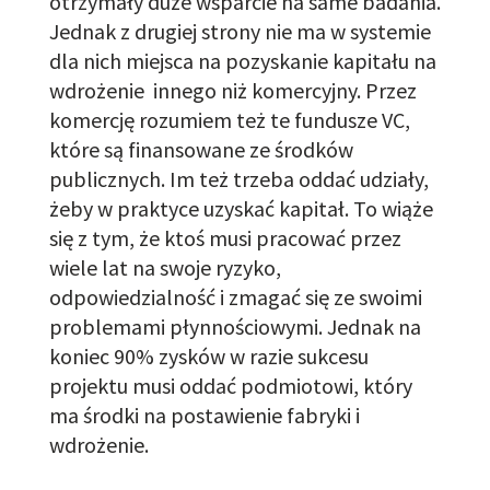
otrzymały
duże wsparcie na same badania.
Jednak z drugiej strony nie ma w systemie
dla nich miejsca na pozyskanie kapitału
na
wdrożenie
innego niż komercyjny. Przez
komercję rozumiem też te fundusze
VC
,
które są finansowane ze środków
publicznych. Im też trzeba oddać udziały,
żeby w praktyce uzyskać kapitał. To wiąże
się z tym, że ktoś musi pracować przez
wiele lat na swoje ryzyko,
odpowiedzialność i
zmagać się
ze swoimi
problemami płynnościowymi. Jednak na
koniec 90%
zysków w razie
sukcesu
projektu musi
oddać
podmiotowi
, który
ma środki na postawienie fabryki i
wdrożenie.