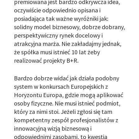
premiowana jest
bardzo odkrywcza
idea,
oczywiście odpowiednio
opis
ana i
posiadająca
tak ważne
wyróżniki
jak:
solidny model biznesowy,
dobrze dobrany,
perspek
tywiczny
rynek docelowy i
atrakcyjna
marża. Nie zakładajmy jednak,
że spółka musi istnieć 10 lat
żeby
realizować projekty B+R.
Bardzo dobrze widać jak działa podobny
system w konkursach Europejskich z
Horyzontu Europa, gdzie mogą aplikować
osoby fizyczne. Nie musi istnieć podmiot,
który za nimi stoi. Jeżeli zgłosi się tam
kompetentny zespół profesjonalistów z
innowacyjną wizją biznesową i
odpowiednimi zasobami, to kwestia