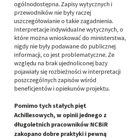
ogólno
dostępna. Zapisy wytycznych i
przewodników nie były raczej
uszczegółowianie o takie zagadnienia.
Interpretacj
e
indywidualn
e
wytycznych, o
które można wnioskować do ministerstwa
,
nigdy nie były podawane do publicznej
informacji, co jest problematyczne. Ze
względu na brak
ujednoliconej bazy
pojawiały się
rozbież
ności w interpretacji
pos
zczególnych zapisów wśród
beneficjentów i opiekunów projektu.
Pomimo tych stałych pięt
Achillesowych, w opinii jednego z
długoletnich pracowników NCBiR
zakopano dobre praktyki i pewną