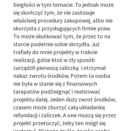
biegłości w tym temacie. To jednak może
się skończyć tym, że nie zastosuje
właściwej
procedury zakupowej, albo nie
skorzysta z przysługujących firmie
praw.
To może skutkować tym, że przez to na
starcie podetnie sobie skrzydła. Już
trafiały do mnie projekty w trakcie
realizacji
, gdzie
ktoś w zły sposób
zarządził pierwszą zaliczką i otrzymał
nakaz zwrotu środków. Potem ta osoba
nie była w stanie się z
finansowych
tarapatów
podźwignąć i realizować
projektu dalej. Jeden duży
zwrot
środków
,
czasem może zburzyć całą układankę
refundacji i zaliczek. A one muszą się przez
projekt przetoczyć, żeby ten mógł się
wydarzyć. Dlatego myślę, że jako osoba